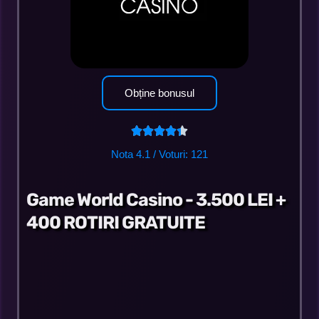
Obține bonusul





Nota
4.1
/ Voturi:
121
Game World Casino - 3.500 LEI +
400 ROTIRI GRATUITE