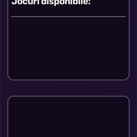
Jocuri disponibile: