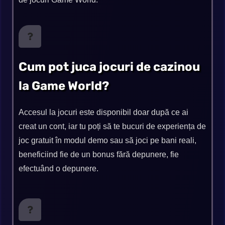
Cum pot juca jocuri de cazinou
la Game World?
Accesul la jocuri este disponibil doar după ce ai
creat un cont, iar tu poți să te bucuri de experiența de
joc gratuit în modul demo sau să joci pe bani reali,
beneficiind fie de un bonus fără depunere, fie
efectuând o depunere.