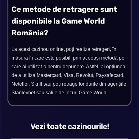
Ce metode de retragere sunt
disponibile la Game World
România?
La acest cazinou online, poți realiza retrageri, în
măsura în care este posibil, prin aceeași metodă pe
care ai utilizat-o pentru depunere. Astfel, ai opțiunea
de a utiliza Mastercard, Visa, Revolut, Paysafecard,
Neteller, Skrill sau poți retrage fondurile din agențiile
Stanleybet sau sălile de jocuri Game World.
Vezi toate cazinourile!