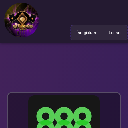
Acasă
Magazin
Castiguri
Despre
Turneu Pragmatic
Contact
Noutăți
Cazinouri
Înregistrare
Logare