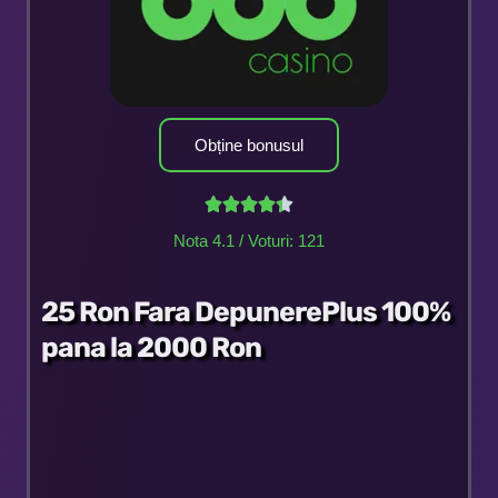
Obține bonusul





Nota
4.1
/ Voturi:
121
25 Ron Fara DepunerePlus 100%
pana la 2000 Ron