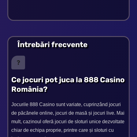
Întrebări frecvente
Ce jocuri pot juca la 888 Casino
România?
Jocurile 888 Casino sunt variate, cuprinzând jocuri
de păcănele online, jocuri de masă și jocuri live. Mai
mult, cazinoul oferă jocuri de sloturi unice dezvoltate
chiar de echipa proprie, printre care și sloturi cu