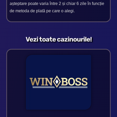
așteptare poate varia între 2 și chiar 6 zile în funcție
de metoda de plată pe care o alegi.
Vezi toate cazinourile!