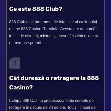
Ce este 888 Club?
888 Club este programul de loialitate al cazinoului
online 888 Casino România. Acesta are un număr
infinit de niveluri, misiuni și provocări zilnice, dar și
numeroase premii.
Cât durează o retragere la 888
Casino?
Echipa 888 Casino procesează toate cererile de
retragere în decurs de 24 de ore. Totuși, timpul de